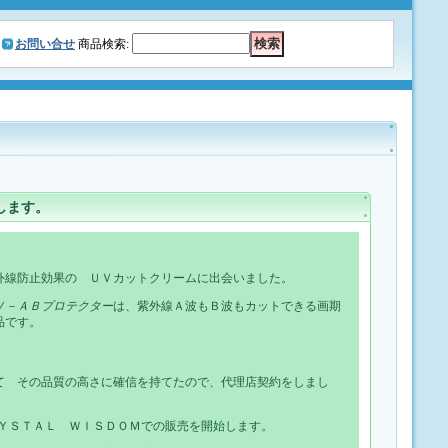
お問い合せ
商品検索
:
します。
外線防止効果の ＵＶカットクリームに出会いました。
Ｖ－ＡＢプロテクター
は、紫外線Ａ波もＢ波もカットできる画期
品です。
て その品質の高さに確信を持てたので、代理店契約をしまし
ＲＹＳＴＡＬ ＷＩＳＤＯＭでの販売を開始します。