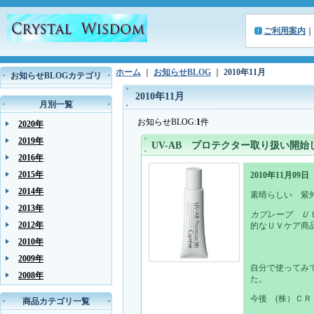
ご利用案内
｜
ホーム
｜
お知らせBLOG
｜
2010年11月
お知らせBLOGカテゴリ
2010年11月
月別一覧
お知らせBLOG:
1
件
2020年
2019年
UV-AB プロテクター取り扱い開始
2016年
2015年
2010年11月09日
2014年
素晴らしい 紫
2013年
カプレーブ Ｕ
2012年
的なＵＶケア商
2010年
2009年
自分で使ってみ
2008年
た。
今後 (株）Ｃ
商品カテゴリ一覧