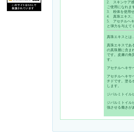
2. スキンケ
ご使用になれま
3. 粉体を使
4.
真珠エキス
5.
アセチルヘキ
と弾力を与えて
真珠エキスとは
真珠エキスである加
の真珠層に含ま
です。皮膚の角
す。
アセチルヘキサペ
アセチルヘキサ
チドです。塗る
します。
ジパルミトイル
ジパルミトイル
強させる働きが