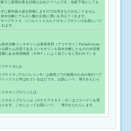
ア感覚でご使用出来る日焼け止めクリームです。化粧下地としても
す。
用せずに紫外線Ａ波を防御しますので白浮きなどがおこりません。
、加水分解ヒアルロン酸がお肌に潤いを与えてくれます。
サペプチド-8
、
ジパルミトイルヒドロキシプロリン
がお肌にハリ
くれます。
…
水分解コンキオリンは真珠母貝（アコヤガイ）Pinctada fucata
れる硬たん白質であるコンキオリンを加水分解したものの水溶液
質層にある保湿物質（ＮＭＦ）によく似ていると言われていま
プチド-8とは…
ペプチド-8（アルジレリン®）は表情ジワの改善のための初のペプ
ボトックスと呼ばれているほどです。お肌にハリ、弾力をもたら
ヒドロキシプロリンとは…
ヒドロキシプロリンは（ロナケアＡＳＣ－Ⅲ）はコラーゲンを増
あります。これによってお肌にハリ、、弾力をもたらします。