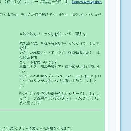
は 2種ですが カプレーブ商品は全5種です。
http://www.capreve.
年中するのが 美しさ維持の秘訣です。ぜひ お試しくださいませ
Ａ波Ｂ波もブロックしお肌にハリ・弾力を
紫外線Ａ波、Ｂ波からお肌を守ってくれて、しかも
お肌に
やさしい構造になっています。保湿効果もあり、ま
た化粧下地
としてもお使い頂けます。
真珠エキス、加水分解ヒアルロン酸がお肌に潤いを
与え、
アセチルヘキサペプチド-８、ジパルミトイルヒドロ
キシプロリンがお肌にハリと弾力を与えてくれま
す。
軽い付け心地で紫外線からお肌をガードし、しかも
カプレーブ薬用クレンジングフォームでさっぱりと
洗い流せます。
波だけではなくＵＶ－Ａ波からもお肌を守ります。