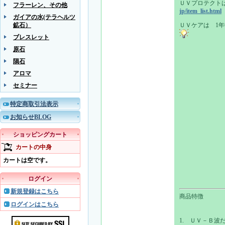
ＵＶプロテクト
フラーレン、その他
jp/item_list.html
ガイアの水(テラヘルツ
鉱石）
ＵＶケアは 1
ブレスレット
原石
隕石
アロマ
セミナー
特定商取引法表示
お知らせBLOG
ショッピングカート
カートの中身
カートは空です。
ログイン
新規登録はこちら
商品特徴
ログインはこちら
1. ＵＶ－Ｂ