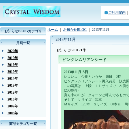
ご利用案内
｜
ホーム
｜
お知らせBLOG
｜
2013年11月
お知らせBLOGカテゴリ
2013年11月
月別一覧
お知らせBLOG:
1
件
2020年
2019年
ピンクレムリアンシード
2016年
2015年
2013年11月15日
いよいよ 今夜というか 16日 0時
2014年
ピンクレムリアンシード再入荷分 販売
2013年
この写真は 上段 ＬＬサイズで 左側か
(20000円）
2012年
真ん中のＤが クィーンと呼んでるものです。
2010年
そして Ｌサイズ 32本
Ｍサイズ 120本 Ｓサイズ 80本も 
2009年
2008年
商品カテゴリ一覧