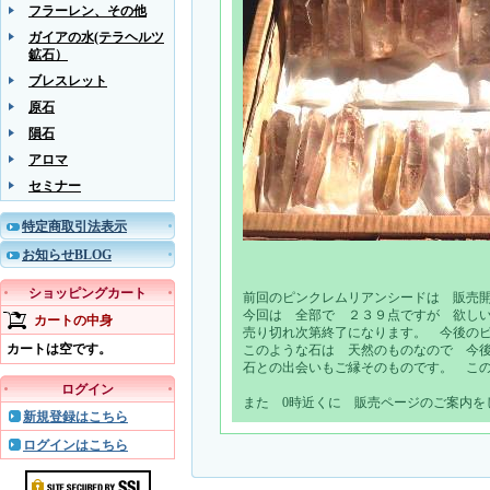
フラーレン、その他
ガイアの水(テラヘルツ
鉱石）
ブレスレット
原石
隕石
アロマ
セミナー
特定商取引法表示
お知らせBLOG
ショッピングカート
前回のピンクレムリアンシードは 販売開始
今回は 全部で ２３９点ですが 欲し
カートの中身
売り切れ次第終了になります。 今後の
カートは空です。
このような石は 天然のものなので 今
石との出会いもご縁そのものです。 こ
ログイン
また 0時近くに 販売ページのご案内を
新規登録はこちら
ログインはこちら